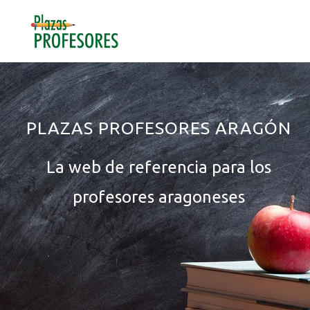
Saltar
Saltar
a
al
MENU
la
contenido
navegación
MAIN
principal
CONTENT
PLAZAS PROFESORES ARAGÓN
La web de referencia para los
profesores aragoneses