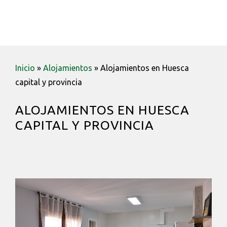
Saltar
Saltar
Saltar
a
al
a
MENU
la
contenido
la
navegación
barra
principal
lateral
Inicio
»
Alojamientos
»
Alojamientos en Huesca
principal
capital y provincia
ALOJAMIENTOS EN HUESCA
CAPITAL Y PROVINCIA