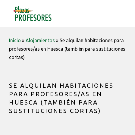
Saltar
Saltar
Saltar
a
al
a
MENU
la
contenido
la
navegación
barra
principal
lateral
Inicio
»
Alojamientos
»
Se alquilan habitaciones para
principal
profesores/as en Huesca (también para sustituciones
cortas)
SE ALQUILAN HABITACIONES
PARA PROFESORES/AS EN
HUESCA (TAMBIÉN PARA
SUSTITUCIONES CORTAS)