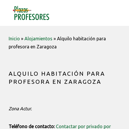
Saltar
Saltar
Saltar
a
al
a
MENU
la
contenido
la
navegación
barra
principal
lateral
Inicio
»
Alojamientos
»
Alquilo habitación para
principal
profesora en Zaragoza
ALQUILO HABITACIÓN PARA
PROFESORA EN ZARAGOZA
Zona Actur.
Teléfono de contacto:
Contactar por privado por