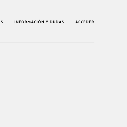
OS
INFORMACIÓN Y DUDAS
ACCEDER
 EN
TROS DE
CUENTA
ITAL
ARIA DE
AGOZA
TROS DE
 EN
TROS DE
UNDARIA DE
 Y
ARIA DE
AGOZA
SCA
 EN
TROS DE
TROS DE
 Y
ARIA DE
UNDARIA DE
EL
SCA
TROS DE
UNDARIA DE
EL