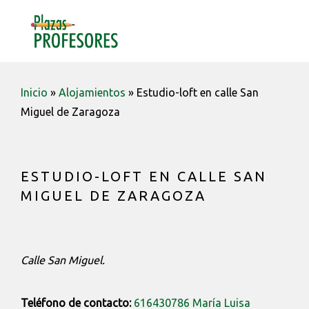
Saltar
Saltar
Saltar
a
al
a
MENU
la
contenido
la
navegación
barra
principal
lateral
Inicio
»
Alojamientos
»
Estudio-loft en calle San
principal
Miguel de Zaragoza
ESTUDIO-LOFT EN CALLE SAN
MIGUEL DE ZARAGOZA
Calle San Miguel.
Teléfono de contacto:
616430786 María Luisa