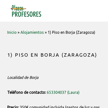
Saltar
Saltar
Saltar
a
al
a
MENU
la
contenido
la
navegación
barra
principal
lateral
Inicio
»
Alojamientos
»
1) Piso en Borja (Zaragoza)
principal
1) PISO EN BORJA (ZARAGOZA)
Localidad de Borja
Teléfono de contacto:
653304037 (Laura)
Precio:
350€ comunidad incluida (gastos de luz y gas