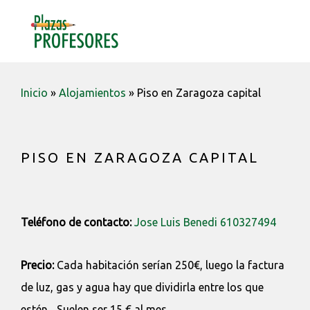
Saltar
Saltar
Saltar
a
al
a
MENU
la
contenido
la
navegación
barra
principal
lateral
Inicio
»
Alojamientos
»
Piso en Zaragoza capital
principal
PISO EN ZARAGOZA CAPITAL
Teléfono de contacto:
Jose Luis Benedi 610327494
Precio:
Cada habitación serían 250€, luego la factura
de luz, gas y agua hay que dividirla entre los que
estén... Suelen ser 15 € al mes.