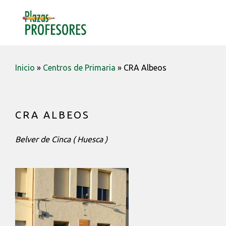
Saltar
Saltar
Saltar
a
al
a
MENU
la
contenido
la
navegación
barra
principal
lateral
Inicio
»
Centros de Primaria
»
CRA Albeos
principal
CRA ALBEOS
Belver de Cinca ( Huesca )