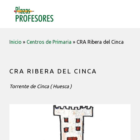
Saltar
Saltar
Saltar
a
al
a
MENU
la
contenido
la
navegación
barra
principal
lateral
Inicio
»
Centros de Primaria
»
CRA Ribera del Cinca
principal
CRA RIBERA DEL CINCA
Torrente de Cinca ( Huesca )