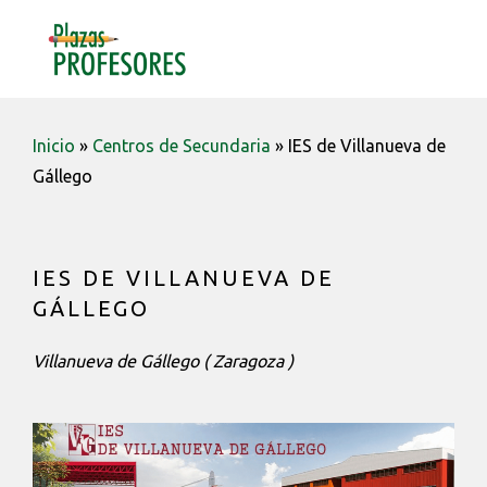
Saltar
Saltar
Saltar
a
al
a
MENU
la
contenido
la
navegación
barra
principal
lateral
Inicio
»
Centros de Secundaria
»
IES de Villanueva de
principal
Gállego
IES DE VILLANUEVA DE
GÁLLEGO
Villanueva de Gállego ( Zaragoza )