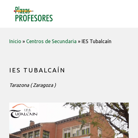
Saltar
Saltar
Saltar
a
al
a
MENU
la
contenido
la
navegación
barra
principal
lateral
Inicio
»
Centros de Secundaria
»
IES Tubalcaín
principal
IES TUBALCAÍN
Tarazona ( Zaragoza )