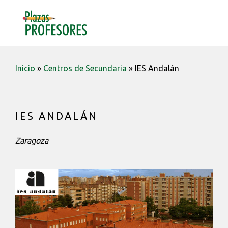
Saltar
Saltar
Saltar
a
al
a
MENU
la
contenido
la
navegación
barra
principal
lateral
Inicio
»
Centros de Secundaria
»
IES Andalán
principal
IES ANDALÁN
Zaragoza