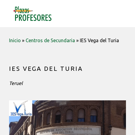
Saltar
Saltar
Saltar
a
al
a
MENU
la
contenido
la
navegación
barra
principal
lateral
Inicio
»
Centros de Secundaria
»
IES Vega del Turia
principal
IES VEGA DEL TURIA
Teruel