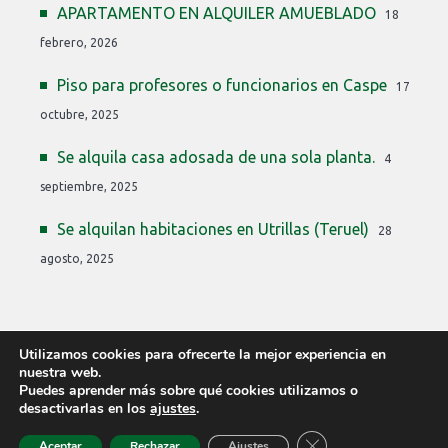
APARTAMENTO EN ALQUILER AMUEBLADO
18
febrero, 2026
Piso para profesores o funcionarios en Caspe
17
octubre, 2025
Se alquila casa adosada de una sola planta.
4
septiembre, 2025
Se alquilan habitaciones en Utrillas (Teruel)
28
agosto, 2025
Utilizamos cookies para ofrecerte la mejor experiencia en
nuestra web.
Puedes aprender más sobre qué cookies utilizamos o
desactivarlas en los
ajustes
.
COPYRIGHT © 2026 PLAZAS PROFESORES ARAGÓN ·
PLAZASPROFESORES2019@GMAIL.COM
·
PRIVACIDAD
·
COOKIES
CERRAR EL BANN
Aceptar
Rechazar
Ajustes